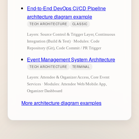
End-to-End DevOps CI/CD Pipeline
architecture diagram example
TECH ARCHITECTURE
CLASSIC
Layers: Source Control & Trigger Layer, Continuous
Integration (Build & Test) · Modules: Code
Repository (Git), Code Commit / PR Trigger
Event Management System Architecture
TECH ARCHITECTURE
TERMINAL
Layers: Attendee & Organizer Access, Core Event
Services · Modules: Attendee Web/Mobile App,
Organizer Dashboard
More architecture diagram examples