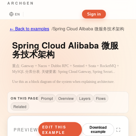
ARCHGEN
Sign in
EN
Spring Cloud Alibaba 微服务技术架构
←
Back to examples
/
Spring Cloud Alibaba 微服
务技术架构
重点: Gateway + Nacos + Dubbo RPC + Sentinel + Seata + RocketMQ +
MySQL 分库分表. 关键要素: Spring Cloud Gateway, Spring Securi...
Use this as a block diagram of the system when explaining architecture.
Prompt
Overview
Layers
Flows
ON THIS PAGE
Related
EDIT THIS
Download
PREVIEW
EXAMPLE
example