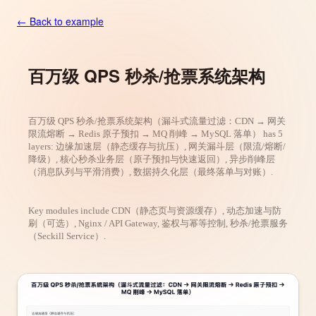
← Back to example
百万级 QPS 秒杀/抢票系统架构
百万级 QPS 秒杀/抢票系统架构（漏斗式流量过滤：CDN → 网关
限流熔断 → Redis 原子预扣 → MQ 削峰 → MySQL 落单） has 5
layers: 边缘加速层（静态缓存与抗压）, 网关漏斗层（限流/熔断/
降级）, 核心秒杀业务层（原子预扣与快速返回）, 异步削峰层
（消息队列与平滑消费）, 数据持久化层（最终落单与对账）.
Key modules include CDN（静态页与资源缓存）, 动态加速与防
刷（可选）, Nginx / API Gateway, 鉴权与幂等控制, 秒杀/抢票服务
（Seckill Service）.